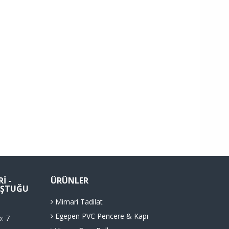
I -
ÜRÜNLER
LUŞTUĞU
Mimari Tadilat
Egepen PVC Pencere & Kapı
o: 7