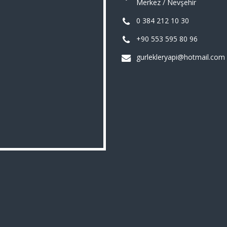
Merkez / Nevşehir
0 384 212 10 30
+90 553 595 80 96
gurlekleryapi@hotmail.com