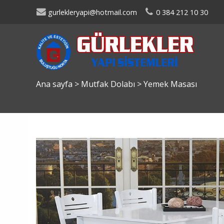
gurlekleryapi@hotmail.com
0 384 212 10 30
Ana sayfa
>
Mutfak Dolabı
>
Yemek Masası