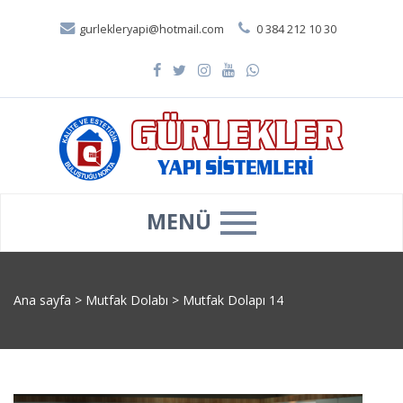
gurlekleryapi@hotmail.com
0 384 212 10 30
MENÜ
Ana sayfa
>
Mutfak Dolabı
>
Mutfak Dolapı 14