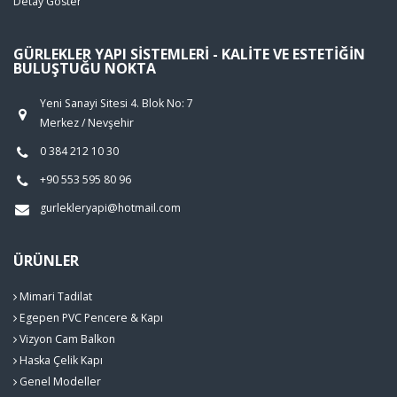
Detay Göster
GÜRLEKLER YAPI SISTEMLERI - KALITE VE ESTETIĞIN
BULUŞTUĞU NOKTA
Yeni Sanayi Sitesi 4. Blok No: 7
Merkez / Nevşehir
0 384 212 10 30
+90 553 595 80 96
gurlekleryapi@hotmail.com
ÜRÜNLER
Mimari Tadilat
Egepen PVC Pencere & Kapı
Vizyon Cam Balkon
Haska Çelik Kapı
Genel Modeller