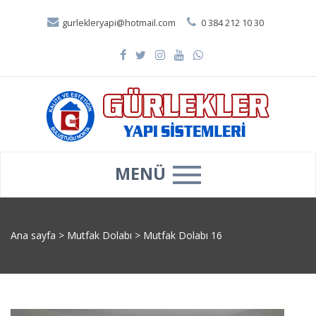
gurlekleryapi@hotmail.com
0 384 212 10 30
MENÜ
Ana sayfa
>
Mutfak Dolabı
>
Mutfak Dolabı 16