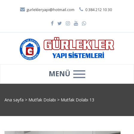
gurlekleryapi@hotmail.com
0 384 212 10 30
MENÜ
Ana sayfa
>
Mutfak Dolabı
>
Mutfak Dolabı 13