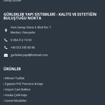
Detay Göster
GÜRLEKLER YAPI SISTEMLERI - KALITE VE ESTETIĞIN
BULUŞTUĞU NOKTA
Yeni Sanayi Sitesi 4. Blok No: 7
Merkez / Nevşehir
0 384 212 10 30
+90 553 595 80 96
gurlekleryapi@hotmail.com
ÜRÜNLER
Mimari Tadilat
Egepen PVC Pencere & Kapı
Vizyon Cam Balkon
Haska Çelik Kapı
Genel Modeller