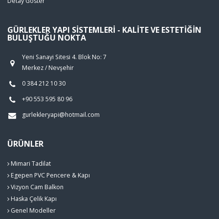
Detay Göster
GÜRLEKLER YAPI SISTEMLERI - KALITE VE ESTETIĞIN
BULUŞTUĞU NOKTA
Yeni Sanayi Sitesi 4. Blok No: 7
Merkez / Nevşehir
0 384 212 10 30
+90 553 595 80 96
gurlekleryapi@hotmail.com
ÜRÜNLER
Mimari Tadilat
Egepen PVC Pencere & Kapı
Vizyon Cam Balkon
Haska Çelik Kapı
Genel Modeller