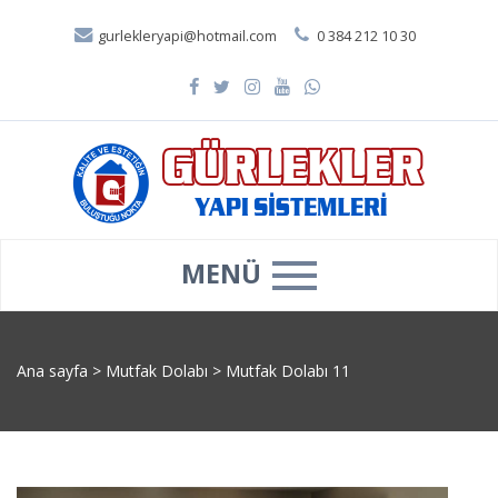
gurlekleryapi@hotmail.com
0 384 212 10 30
MENÜ
Ana sayfa
>
Mutfak Dolabı
>
Mutfak Dolabı 11