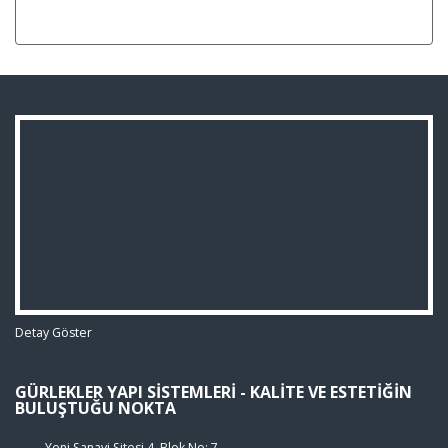
Detay Göster
GÜRLEKLER YAPI SISTEMLERI - KALITE VE ESTETIĞIN
BULUŞTUĞU NOKTA
Yeni Sanayi Sitesi 4. Blok No: 7