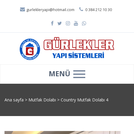
gurlekleryapi@hotmail.com
0 384 212 10 30
MENÜ
Ana sayfa
>
Mutfak Dolabı
>
Country Mutfak Dolabı 4