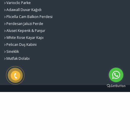
Varioclic Parke
Adawall Duvar Kağıdı
Plicella Cam Balkon Perdesi
Perdesan Jaluzi Perde
Aluset Kepenk & Panjur
White Rose Kayar Kapı
Pelican Duş Kabini
Sineklik
Mutfak Dolabı
Gürlekler Yapı Sistemleri - Kalite ve Estetiğin Buluştuğu Nokta © 2026
Çerez Politikası
Designed by
Kent Media