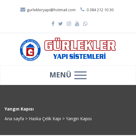
gurlekleryapi@hotmail.com
0 384 212 10 30
MENÜ
Yangın Kapısı
Ana sayfa
>
Haska Çelik Kapı
>
Yangın Kapısı