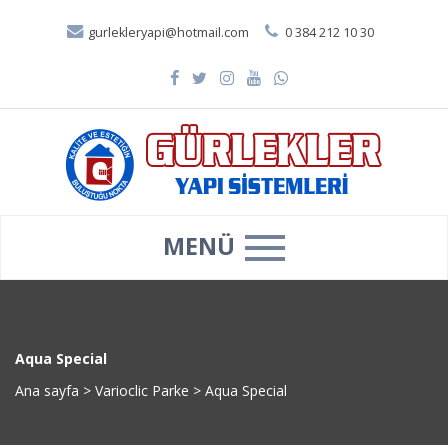
gurlekleryapi@hotmail.com
0 384 212 10 30
MENÜ
Aqua Special
Ana sayfa
>
Varioclic Parke
>
Aqua Special