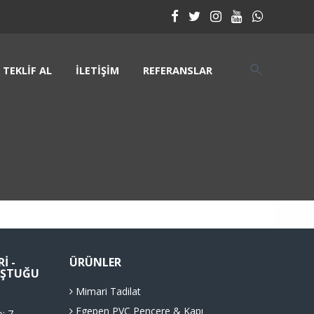
TEKLIF AL
İLETIŞIM
REFERANSLAR
I -
ÜRÜNLER
LUŞTUĞU
Mimari Tadilat
Egepen PVC Pencere & Kapı
o: 7