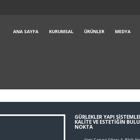
ANA SAYFA
KURUMSAL
ÜRÜNLER
MEDYA
GÜRLEKLER YAPI SISTEMLER
KALITE VE ESTETIĞIN BU
NOKTA
Yeni Sanayi Sitesi 4. Blok N