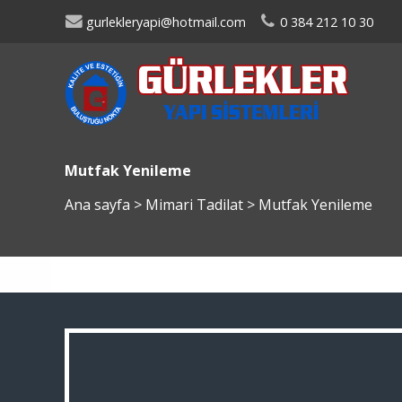
gurlekleryapi@hotmail.com
0 384 212 10 30
Mutfak Yenileme
Ana sayfa
>
Mimari Tadilat
>
Mutfak Yenileme