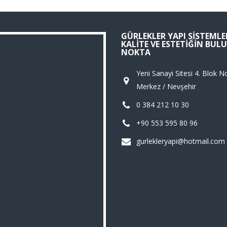
GÜRLEKLER YAPI SISTEMLER
KALITE VE ESTETIĞIN BU
NOKTA
Yeni Sanayi Sitesi 4. Blok N
Merkez / Nevşehir
0 384 212 10 30
+90 553 595 80 96
gurlekleryapi@hotmail.com