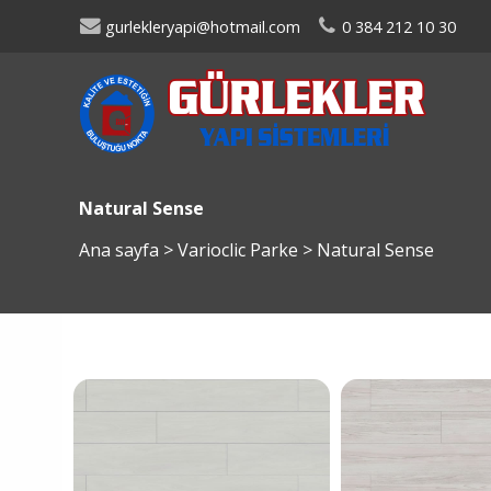
gurlekleryapi@hotmail.com
0 384 212 10 30
Natural Sense
Ana sayfa
>
Varioclic Parke
>
Natural Sense