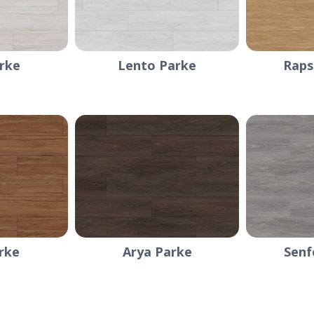
rke
Lento Parke
Raps
rke
Arya Parke
Senf