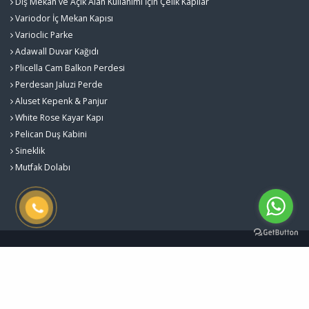
Dış Mekan ve Açık Alan Kullanımı İçin Çelik Kapılar
Variodor İç Mekan Kapısı
Varioclic Parke
Adawall Duvar Kağıdı
Plicella Cam Balkon Perdesi
Perdesan Jaluzi Perde
Aluset Kepenk & Panjur
White Rose Kayar Kapı
Pelican Duş Kabini
Sineklik
Mutfak Dolabı
Gürlekler Yapı Sistemleri - Kalite ve Estetiğin Buluştuğu Nokta © 2026
Çerez Politikası
Designed by
Kent Media