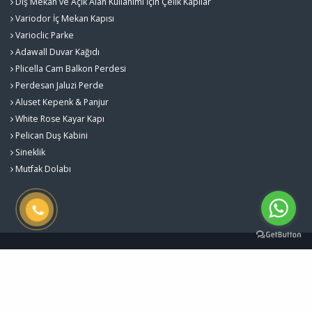
Dış Mekan ve Açık Alan Kullanımı İçin Çelik Kapılar
Variodor İç Mekan Kapısı
Varioclic Parke
Adawall Duvar Kağıdı
Plicella Cam Balkon Perdesi
Perdesan Jaluzi Perde
Aluset Kepenk & Panjur
White Rose Kayar Kapı
Pelican Duş Kabini
Sineklik
Mutfak Dolabı
Gürlekler Yapı Sistemleri - Kalite ve Estetiğin Buluştuğu Nokta © 2026
Çerez Politikası
Designed by
Kent Media