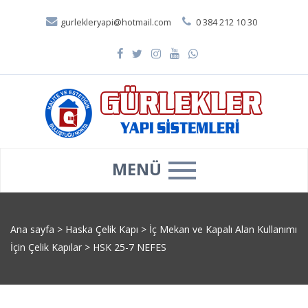
gurlekleryapi@hotmail.com
0 384 212 10 30
MENÜ
Ana sayfa
>
Haska Çelik Kapı
>
İç Mekan ve Kapalı Alan Kullanımı
İçin Çelik Kapılar
>
HSK 25-7 NEFES