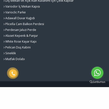
Dış Mekan ve Açık Alan Kullanımı İçin Çelik Kapılar
Variodor İç Mekan Kapısı
Varioclic Parke
Adawall Duvar Kağıdı
Plicella Cam Balkon Perdesi
Perdesan Jaluzi Perde
Aluset Kepenk & Panjur
White Rose Kayar Kapı
Pelican Duş Kabini
Sineklik
Mutfak Dolabı
Gürlekler Yapı Sistemleri - Kalite ve Estetiğin Buluştuğu Nokta © 2026
Çerez Politikası
Designed by
Kent Media