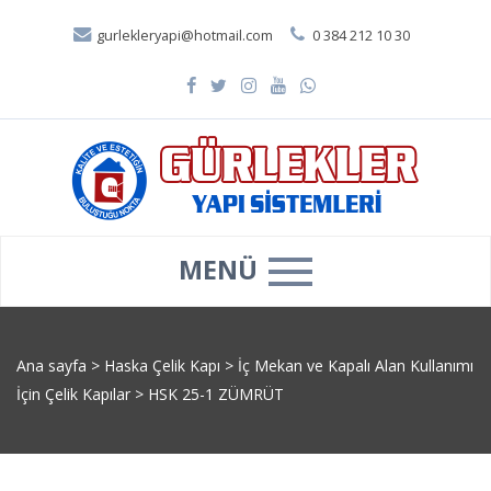
gurlekleryapi@hotmail.com
0 384 212 10 30
MENÜ
Ana sayfa
>
Haska Çelik Kapı
>
İç Mekan ve Kapalı Alan Kullanımı
İçin Çelik Kapılar
>
HSK 25-1 ZÜMRÜT