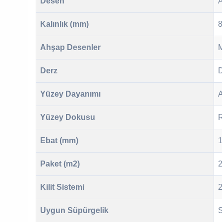
Desen
Kalınlık (mm)
Ahşap Desenler
Derz
D
Yüzey Dayanımı
A
Yüzey Dokusu
R
Ebat (mm)
Paket (m2)
Kilit Sistemi
Uygun Süpürgelik