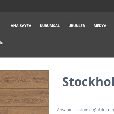
ANA SAYFA
KURUMSAL
ÜRÜNLER
MEDYA
rke
Stockho
Ahşabın sıcak ve doğal doku his