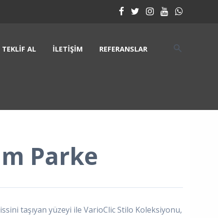
TEKLIF AL
İLETIŞIM
REFERANSLAR
lm Parke
sini taşıyan yüzeyi ile VarioClic Stilo Koleksiyonu,