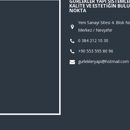
GÜRLEKLER YAPI SISTEMLER
KALITE VE ESTETIĞIN BU
NOKTA
Yeni Sanayi Sitesi 4. Blok N
Merkez / Nevşehir
0 384 212 10 30
+90 553 595 80 96
gurlekleryapi@hotmail.com