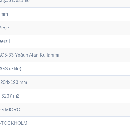
Ahşap Desenler
8mm
Meşe
erzli
C5-33 Yoğun Alan Kullanımı
GS (Stilo)
1204x193 mm
2.3237 m2
2G MICRO
STOCKHOLM