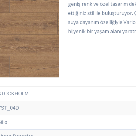
geniş renk ve özel tasarım dek
ettiğiniz stil ile buluşturuyor.
suya dayanım özelliğiyle VarioC
hijyenik bir yaşam alanı yaratı
STOCKHOLM
VST_04D
tilo