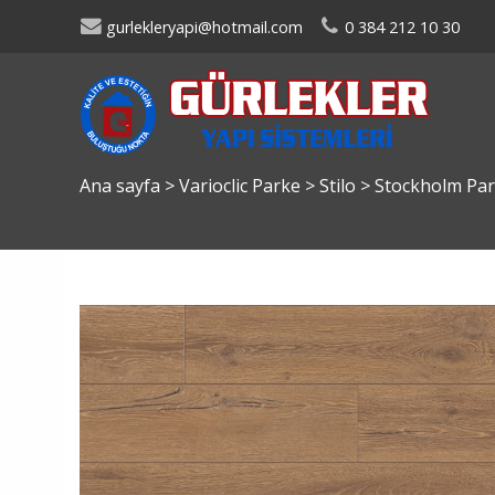
gurlekleryapi@hotmail.com
0 384 212 10 30
Ana sayfa
>
Varioclic Parke
>
Stilo
>
Stockholm Pa