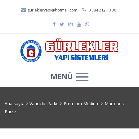
gurlekleryapi@hotmail.com
0 384 212 10 30
MENÜ
Ana sayfa
>
Varioclic Parke
>
Premium Medium
>
Marmaris
Parke