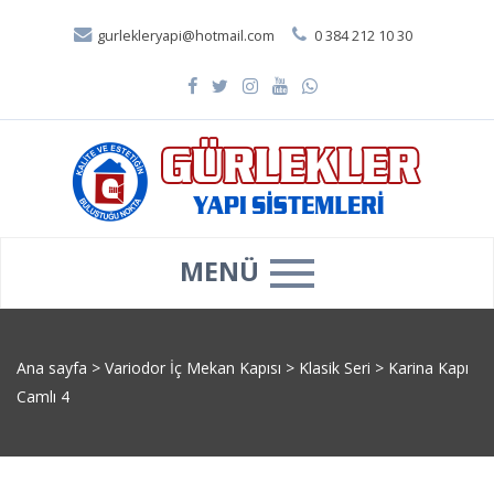
gurlekleryapi@hotmail.com
0 384 212 10 30
MENÜ
Ana sayfa
>
Variodor İç Mekan Kapısı
>
Klasik Seri
>
Karina Kapı
Camlı 4