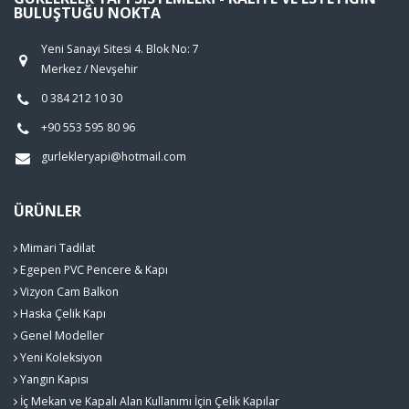
BULUŞTUĞU NOKTA
Yeni Sanayi Sitesi 4. Blok No: 7
Merkez / Nevşehir
0 384 212 10 30
+90 553 595 80 96
gurlekleryapi@hotmail.com
ÜRÜNLER
Mimari Tadilat
Egepen PVC Pencere & Kapı
Vizyon Cam Balkon
Haska Çelik Kapı
Genel Modeller
Yeni Koleksiyon
Yangın Kapısı
İç Mekan ve Kapalı Alan Kullanımı İçin Çelik Kapılar