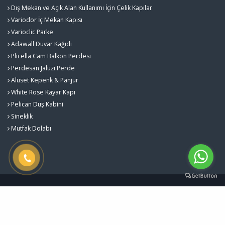
Dış Mekan ve Açık Alan Kullanımı İçin Çelik Kapılar
Variodor İç Mekan Kapısı
Varioclic Parke
Adawall Duvar Kağıdı
Plicella Cam Balkon Perdesi
Perdesan Jaluzi Perde
Aluset Kepenk & Panjur
White Rose Kayar Kapı
Pelican Duş Kabini
Sineklik
Mutfak Dolabı
Gürlekler Yapı Sistemleri - Kalite ve Estetiğin Buluştuğu Nokta © 2026
Çerez Politikası