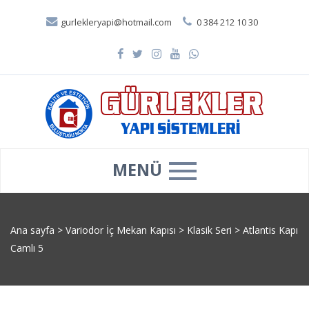
gurlekleryapi@hotmail.com
0 384 212 10 30
MENÜ
Ana sayfa
>
Variodor İç Mekan Kapısı
>
Klasik Seri
>
Atlantis Kapı
Camlı 5