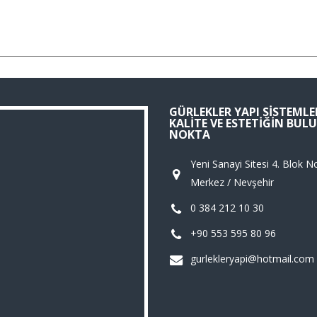
GÜRLEKLER YAPI SISTEMLER
KALITE VE ESTETIĞIN BU
NOKTA
Yeni Sanayi Sitesi 4. Blok N
Merkez / Nevşehir
0 384 212 10 30
+90 553 595 80 96
gurlekleryapi@hotmail.com