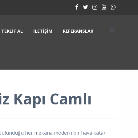
TEKLIF AL
İLETIŞIM
REFERANSLAR
viz Kapı Camlı
yle bulunduğu her mekâna modern bir hava katan