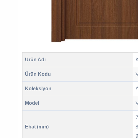
Ürün Adı
Ürün Kodu
Koleksiyon
A
Model
7
Ebat (mm)
8
9