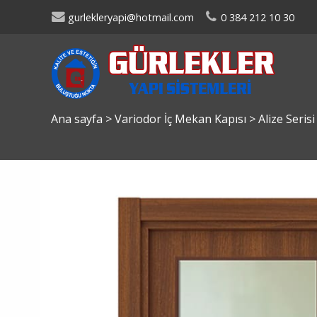
gurlekleryapi@hotmail.com
0 384 212 10 30
Ana sayfa
>
Variodor İç Mekan Kapısı
>
Alize Seris