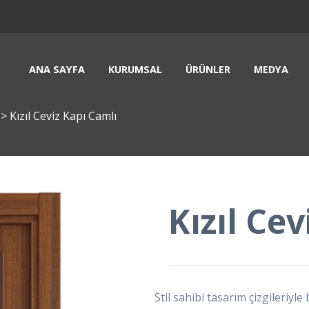
ANA SAYFA
KURUMSAL
ÜRÜNLER
MEDYA
i
>
Kızıl Ceviz Kapı Camlı
Kızıl Ce
Stil sahibi tasarım çizgileri