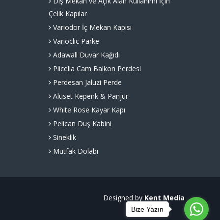
Dış Mekan ve Açık Alan Kullanımı İçin
Çelik Kapılar
Variodor İç Mekan Kapısı
Varioclic Parke
Adawall Duvar Kağıdı
Plicella Cam Balkon Perdesi
Perdesan Jaluzi Perde
Aluset Kepenk & Panjur
White Rose Kayar Kapı
Pelican Duş Kabini
Sineklik
Mutfak Dolabı
Designed by
Kent Media
Bize Yazın