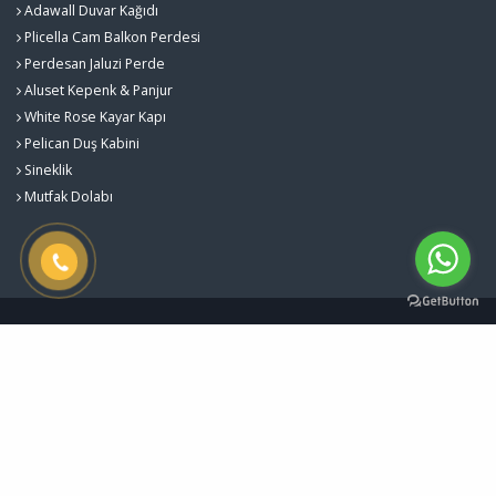
Adawall Duvar Kağıdı
Plicella Cam Balkon Perdesi
Perdesan Jaluzi Perde
Aluset Kepenk & Panjur
White Rose Kayar Kapı
Pelican Duş Kabini
Sineklik
Mutfak Dolabı
Gürlekler Yapı Sistemleri - Kalite ve Estetiğin Buluştuğu Nokta © 2026
Çerez Politikası
Designed by
Kent Media