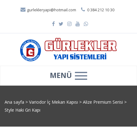
gurlekleryapi@hotmail.com
0 384 212 10 30
MENÜ
Ana sayfa
>
Variodor İç Mekan Kapısı
>
Alize Premium Serisi
>
Style Haki Gri Kapı