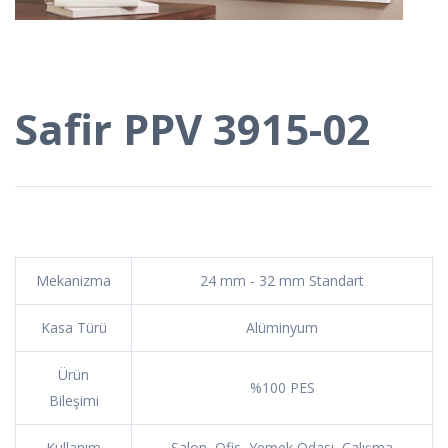
Safir PPV 3915-02
Mekanizma
24 mm - 32 mm Standart
Kasa Türü
Alüminyum
Ürün
%100 PES
Bileşimi
Kullanım
Salon, Ofis, Yemek Odası, Çalışma