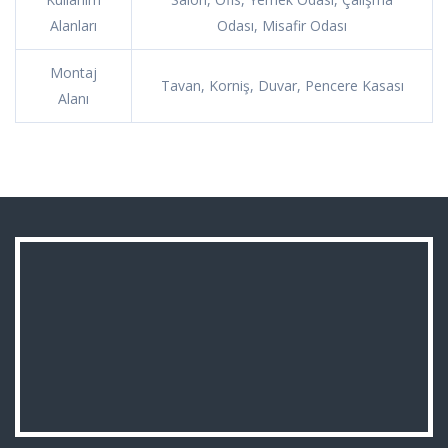
Alanları
Odası, Misafir Odası
Montaj
Tavan, Korniş, Duvar, Pencere Kasası
Alanı