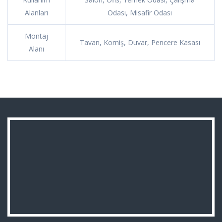
Alanları
Odası, Misafir Odası
Montaj
Tavan, Korniş, Duvar, Pencere Kasası
Alanı