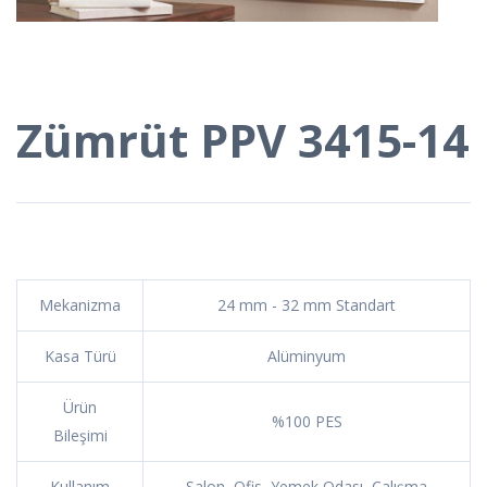
Zümrüt PPV 3415-14
Mekanizma
24 mm - 32 mm Standart
Kasa Türü
Alüminyum
Ürün
%100 PES
Bileşimi
Kullanım
Salon, Ofis, Yemek Odası, Çalışma