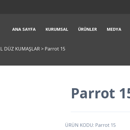
ANA SAYFA
KURUMSAL
ÜRÜNLER
MEDYA
LL DÜZ KUMAŞLAR
>
Parrot 15
Parrot 1
ÜRÜN KODU: Parrot 15