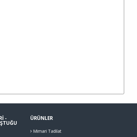
I -
ÜRÜNLER
LUŞTUĞU
Mimari Tadilat