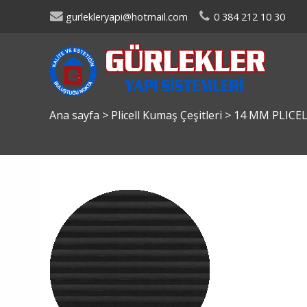
gurlekleryapi@hotmail.com
0 384 212 10 30
Ana sayfa
>
Plicell Kumaş Çeşitleri
>
14 MM PLICE