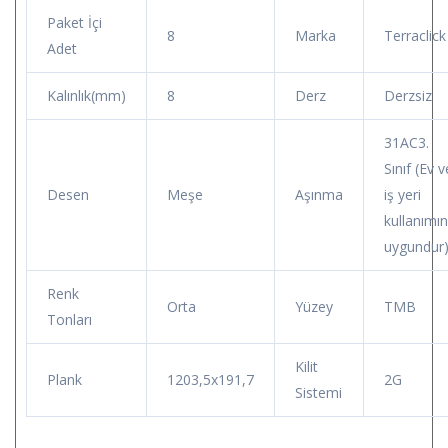
Paket İçi
8
Marka
Terraclick
Adet
Kalınlık(mm)
8
Derz
Derzsiz
31AC3.
Sınıf (Ev v
Desen
Meşe
Aşınma
iş yeri
kullanımı
uygundur
Renk
Orta
Yüzey
TMB
Tonları
Kilit
Plank
1203,5x191,7
2G
Sistemi