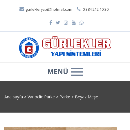
gurlekleryapi@hotmail.com
0 384 212 10 30
MENÜ
Ana sayfa
>
Varioclic Parke
>
Parke
>
Beyaz Meşe