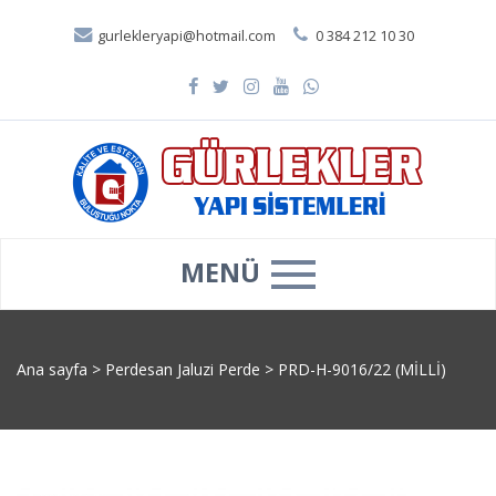
gurlekleryapi@hotmail.com
0 384 212 10 30
MENÜ
Ana sayfa
>
Perdesan Jaluzi Perde
>
PRD-H-9016/22 (MİLLİ)