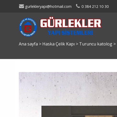
gurlekleryapi@hotmail.com
0 384 212 10 30
Ana sayfa
>
Haska Çelik Kapı
>
Turuncu katolog
>