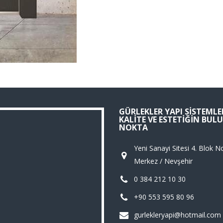
GÜRLEKLER YAPI SISTEMLER
KALITE VE ESTETIĞIN BU
NOKTA
Yeni Sanayi Sitesi 4. Blok N
Merkez / Nevşehir
0 384 212 10 30
+90 553 595 80 96
gurlekleryapi@hotmail.com