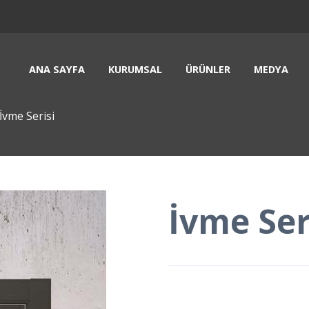
ANA SAYFA
KURUMSAL
ÜRÜNLER
MEDYA
İvme Serisi
İvme Ser