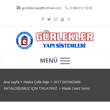
gurlekleryapi@hotmail.com
0 384 212 10 30
MENÜ
Ana sayfa
>
Haska Çelik Kapı
>
2017 EKONOMİK
KATALOĞUMUZ İÇİN TIKLAYINIZ.
>
Klasik Ceviz Serisi