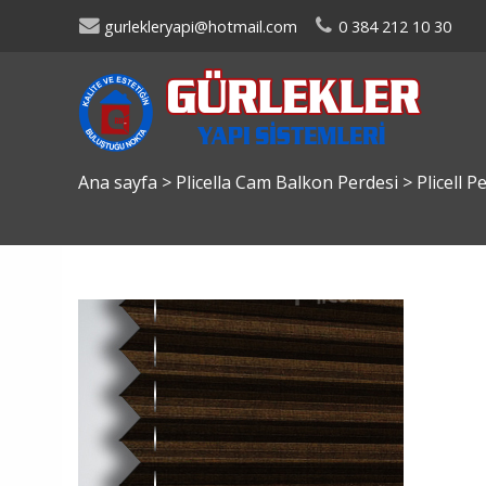
gurlekleryapi@hotmail.com
0 384 212 10 30
Ana sayfa
>
Plicella Cam Balkon Perdesi
>
Plicell 