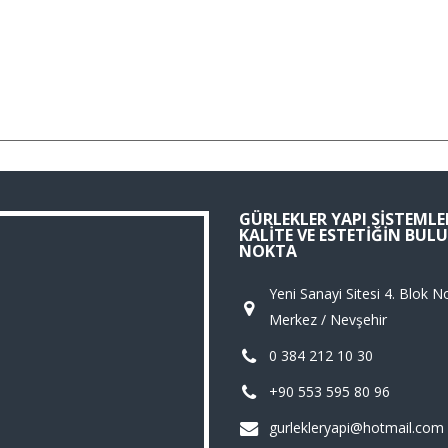
GÜRLEKLER YAPI SISTEMLER
KALITE VE ESTETIĞIN BU
NOKTA
Yeni Sanayi Sitesi 4. Blok N
Merkez / Nevşehir
0 384 212 10 30
+90 553 595 80 96
gurlekleryapi@hotmail.com