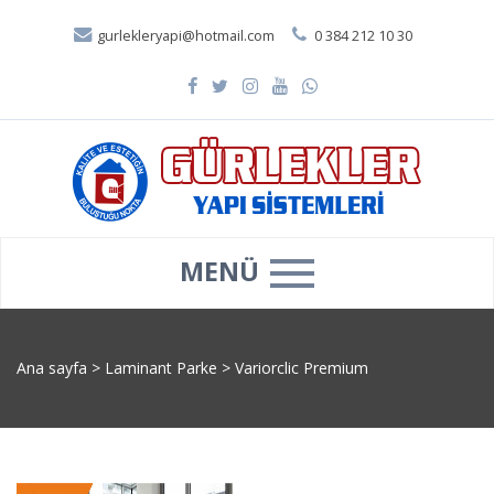
gurlekleryapi@hotmail.com
0 384 212 10 30
MENÜ
Ana sayfa
>
Laminant Parke
>
Variorclic Premium