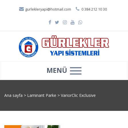
gurlekleryapi@hotmail.com
0 384 212 10 30
MENÜ
Ana sayfa
>
Laminant Parke
>
VariorClic Exclusive