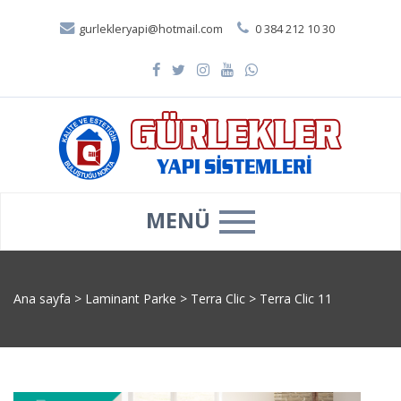
gurlekleryapi@hotmail.com
0 384 212 10 30
MENÜ
Ana sayfa
>
Laminant Parke
>
Terra Clic
>
Terra Clic 11