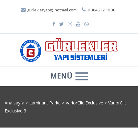
gurlekleryapi@hotmail.com
0 384 212 10 30
MENÜ
Ana sayfa
>
Laminant Parke
>
VariorClic Exclusive
>
VariorClic
Exclusive 3