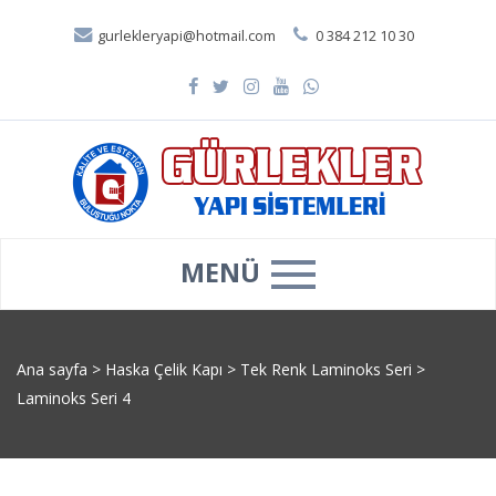
gurlekleryapi@hotmail.com
0 384 212 10 30
MENÜ
Ana sayfa
>
Haska Çelik Kapı
>
Tek Renk Laminoks Seri
>
Laminoks Seri 4